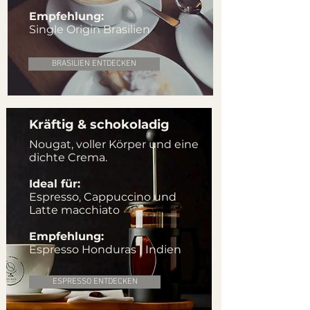
Empfehlung:
Single Origin Brasilien
BRASILIEN ENTDECKEN
Kräftig & schokoladig
Nougat, voller Körper und eine
dichte Crema.
Ideal für:
Espresso, Cappuccino und
Latte macchiato
Empfehlung:
Espresso Honduras | Indien
ESPRESSO ENTDECKEN