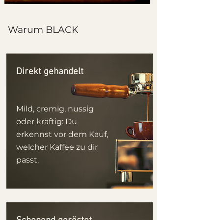
Warum BLACK
Direkt gehandelt
Mild, cremig, nussig
oder kräftig: Du
erkennst vor dem Kauf,
welcher Kaffee zu dir
passt.