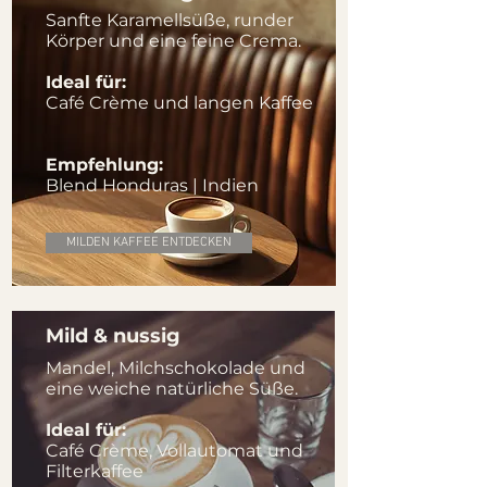
Sanfte Karamellsüße, runder
Körper und eine feine Crema.
Ideal für:
Café Crème und langen Kaffee
Empfehlung:
Blend Honduras | Indien
MILDEN KAFFEE ENTDECKEN
Mild & nussig
Mandel, Milchschokolade und
eine weiche natürliche Süße.
Ideal für:
Café Crème, Vollautomat und
Filterkaffee