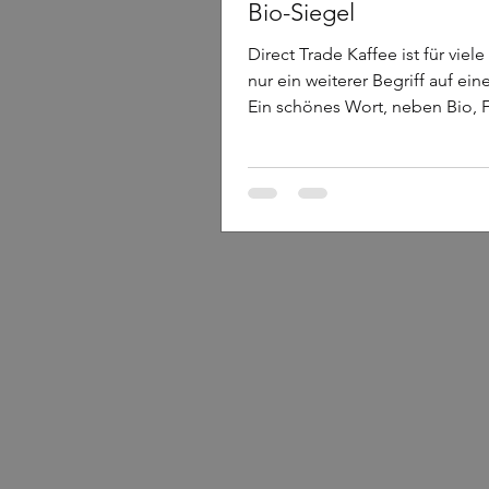
Bio-Siegel
Direct Trade Kaffee ist für viele
nur ein weiterer Begriff auf ei
Ein schönes Wort, neben Bio, F
nachhaltig, handgeröstet. Do
ehrlich ist, beginnt genau hier
Der Kaffeemarkt ist voller Begr
an echter Klarheit. Denn die e
Frage lautet nicht, welches Sie
der Tüte klebt. Die entscheid
lautet: Woher kommt dieser Kaf
Wer hat ihn angebaut? Unter w
Bedingun