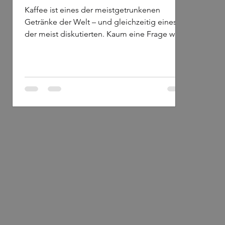
Kaffee ist eines der meistgetrunkenen
Getränke der Welt – und gleichzeitig eines
ten
der meist diskutierten. Kaum eine Frage wird
,
häufiger gegoogelt als: Wie viel Koffein ist
eigentlich in Kaffee?
nch
h,