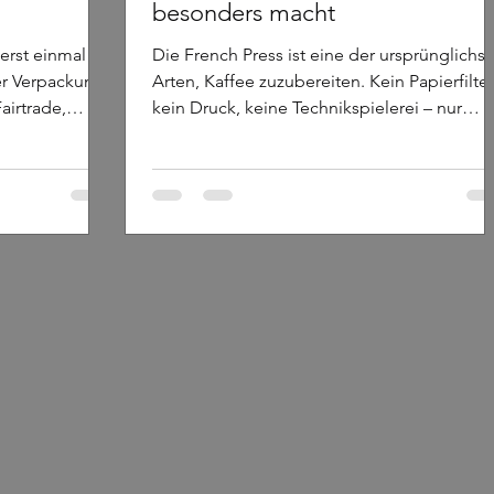
besonders macht
 erst einmal
Die French Press ist eine der ursprünglichs
ner Verpackung.
Arten, Kaffee zuzubereiten. Kein Papierfilter
airtrade,
kein Druck, keine Technikspielerei – nur
ch wenn man
Kaffee, Wasser und Zeit. Genau darin liegt
 das Problem:
ihre Stärke. Wer Kaffee nicht nur trinken,
iffe, aber arm
sondern erleben möchte, findet in der Fre
ntscheidende
Press eine Brühmethode, die Aromen ehrlic
gel vorne auf
voll und unverfälscht in die Tasse bringt.
ende Frage
Doch woher kommt die French Press
fee wirklich?
eigentlich? Wie funktioniert sie genau? Und
elchen
für wen ist sie die richtige Wahl?