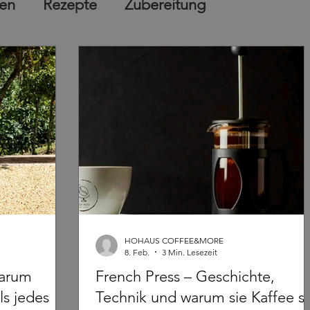
sen
Rezepte
Zubereitung
HOHAUS COFFEE&MORE
8. Feb.
3 Min. Lesezeit
Warum
French Press – Geschichte,
ls jedes
Technik und warum sie Kaffee s