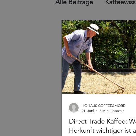
Alle Beiträge
Kaffeewis
HOHAUS COFFEE&MORE
21. Juni
5 Min. Lesezeit
Direct Trade Kaffee: 
Herkunft wichtiger ist a