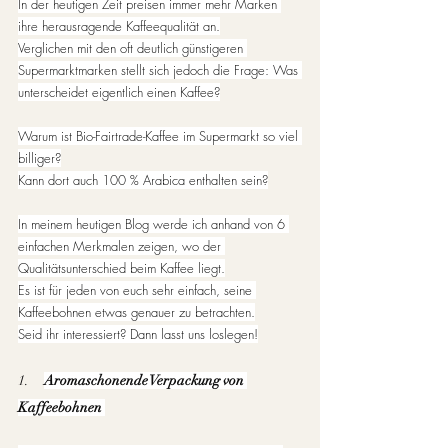
In der heutigen Zeit preisen immer mehr Marken 
ihre herausragende Kaffeequalität an.
Verglichen mit den oft deutlich günstigeren 
Supermarktmarken stellt sich jedoch die Frage: Was 
unterscheidet eigentlich einen Kaffee?
Warum ist Bio-Fairtrade-Kaffee im Supermarkt so viel 
billiger?
Kann dort auch 100 % Arabica enthalten sein?
In meinem heutigen Blog werde ich anhand von 6 
einfachen Merkmalen zeigen, wo der 
Qualitätsunterschied beim Kaffee liegt.
Es ist für jeden von euch sehr einfach, seine 
Kaffeebohnen etwas genauer zu betrachten.
Seid ihr interessiert? Dann lasst uns loslegen!
1.     
Aromaschonende Verpackung von 
Kaffeebohnen