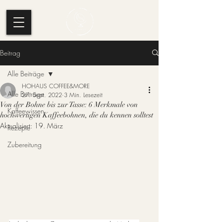
Beitrag
Alle Beiträge
HOHAUS COFFEE&MORE
Alle Beiträge
27. Sept. 2022
3 Min. Lesezeit
Von der Bohne bis zur Tasse: 6 Merkmale von
Kaffeewissen
hochwertigen Kaffeebohnen, die du kennen solltest
Aktualisiert:
19. März
Rezepte
Zubereitung