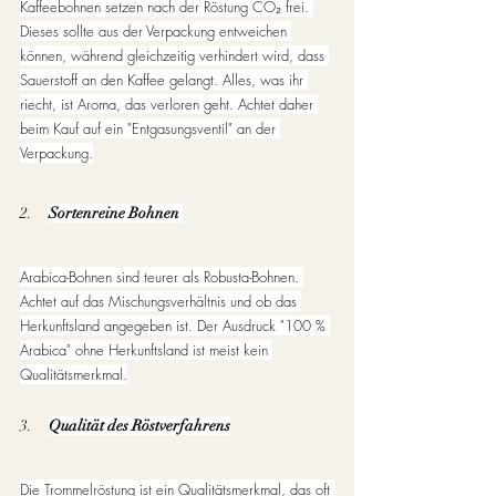
Kaffeebohnen setzen nach der Röstung CO₂ frei. 
Dieses sollte aus der Verpackung entweichen 
können, während gleichzeitig verhindert wird, dass 
Sauerstoff an den Kaffee gelangt. Alles, was ihr 
riecht, ist Aroma, das verloren geht. Achtet daher 
beim Kauf auf ein "Entgasungsventil" an der 
Verpackung.
2.     
Sortenreine Bohnen
Arabica-Bohnen sind teurer als Robusta-Bohnen. 
Achtet auf das Mischungsverhältnis und ob das 
Herkunftsland angegeben ist. Der Ausdruck "100 % 
Arabica" ohne Herkunftsland ist meist kein 
Qualitätsmerkmal.
3.     
Qualität des Röstverfahrens
Die Trommelröstung ist ein Qualitätsmerkmal, das oft 