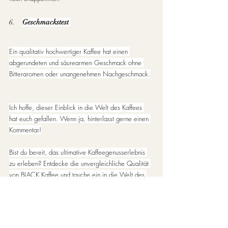
6.     
Geschmackstest
Ein qualitativ hochwertiger Kaffee hat einen 
abgerundeten und säurearmen Geschmack ohne 
Bitteraromen oder unangenehmen Nachgeschmack.
Ich hoffe, dieser Einblick in die Welt des Kaffees 
hat euch gefallen. Wenn ja, hinterlasst gerne einen 
Kommentar!
Bist du bereit, das ultimative Kaffeegenusserlebnis 
zu erleben? Entdecke die unvergleichliche Qualität 
von BLACK Kaffee und tauche ein in die Welt des 
exquisiten Geschmacks. Bestelle noch heute und 
lass dich von unserem einzigartigen Kaffee 
verwöhnen!