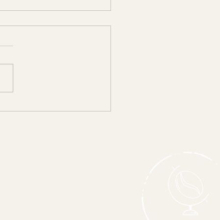
eepreise 2026: Warum
haltiger
alitätenkaffee wichtiger ist
je