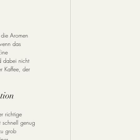
i die Aromen 
 wenn das 
Eine 
d dabei nicht 
r Kaffee, der 
tion
r richtige 
 schnell genug 
zu grob 
iner 