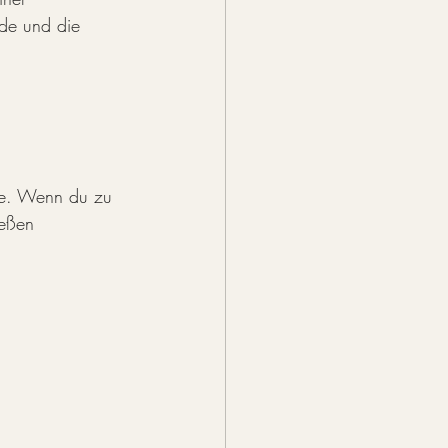
ode und die 
le. Wenn du zu 
ießen