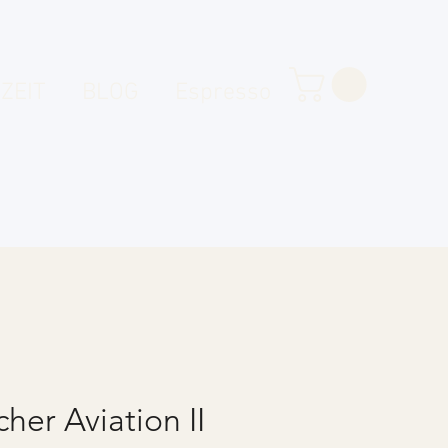
ZEIT
BLOG
Espresso
her Aviation II