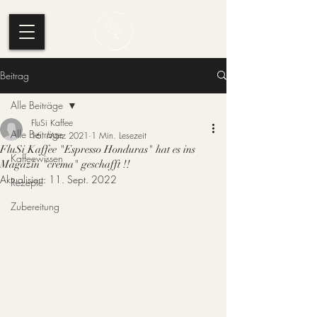
Beitrag
Alle Beiträge
FluSi Kaffee
Alle Beiträge
16. März 2021
1 Min. Lesezeit
FluSi Kaffee "Espresso Honduras" hat es ins
Kaffeewissen
Magazin "crema" geschafft !!
Aktualisiert:
11. Sept. 2022
Rezepte
Zubereitung