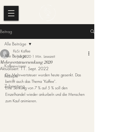
Beitrag
Alle Beiträge
FluSi Kaffee
Alle Beiträge
1. Juli 2020
1 Min. Lesezeit
Mehrwertsteuersenkung 2020
Kaffeewissen
Aktualisiert:
11. Sept. 2022
Die Mehrwertsteuer wurden heute gesenkt. Das 
Rezepte
betrifft auch das Thema "Kaffee".
Zubereitung
Eine Senkung von 7 % auf 5 % soll den 
Einzelhandel wieder ankurbeln und die Menschen 
zum Kauf animieren.