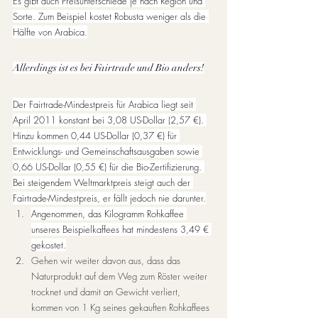
Es gibt auch Preisunterschiede je nach Region und 
Sorte. Zum Beispiel kostet Robusta weniger als die 
Hälfte von Arabica.
Allerdings ist es bei Fairtrade und Bio anders!
Der Fairtrade-Mindestpreis für Arabica liegt seit 
April 2011 konstant bei 3,08 US-Dollar (2,57 €). 
Hinzu kommen 0,44 US-Dollar (0,37 €) für 
Entwicklungs- und Gemeinschaftsausgaben sowie 
0,66 US-Dollar (0,55 €) für die Bio-Zertifizierung. 
Bei steigendem Weltmarktpreis steigt auch der 
Fairtrade-Mindestpreis, er fällt jedoch nie darunter.
Angenommen, das Kilogramm Rohkaffee 
unseres Beispielkaffees hat mindestens 3,49 € 
gekostet.
Gehen wir weiter davon aus, dass das 
Naturprodukt auf dem Weg zum Röster weiter 
trocknet und damit an Gewicht verliert, 
kommen von 1 Kg seines gekauften Rohkaffees 