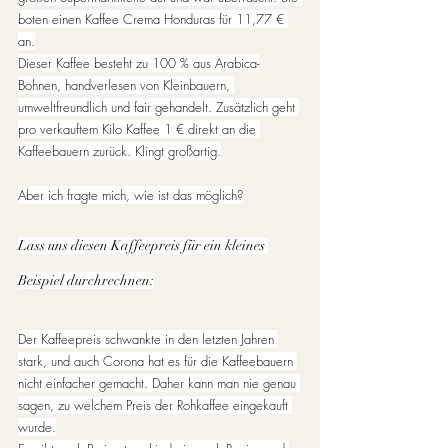
boten einen Kaffee Crema Honduras für 11,77 € 
an.
Dieser Kaffee besteht zu 100 % aus Arabica-
Bohnen, handverlesen von Kleinbauern, 
umweltfreundlich und fair gehandelt. Zusätzlich geht 
pro verkauftem Kilo Kaffee 1 € direkt an die 
Kaffeebauern zurück. Klingt großartig.
Aber ich fragte mich, wie ist das möglich?
Lass uns diesen Kaffeepreis für ein kleines 
Beispiel durchrechnen:
Der Kaffeepreis schwankte in den letzten Jahren 
stark, und auch Corona hat es für die Kaffeebauern 
nicht einfacher gemacht. Daher kann man nie genau 
sagen, zu welchem Preis der Rohkaffee eingekauft 
wurde.