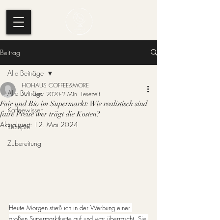
Beitrag
Alle Beiträge
HOHAUS COFFEE&MORE
Alle Beiträge
27. Dez. 2020
2 Min. Lesezeit
Fair und Bio im Supermarkt: Wie realistisch sind
Kaffeewissen
faire Preise wer trägt die Kosten?
Aktualisiert:
12. Mai 2024
Rezepte
Zubereitung
Heute Morgen stieß ich in der Werbung einer 
großen Supermarktkette auf und war überrascht. Sie 