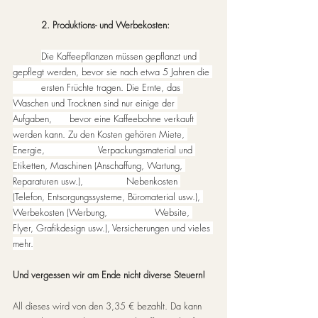
2. Produktions- und Werbekosten:
Die Kaffeepflanzen müssen gepflanzt und 
gepflegt werden, bevor sie nach etwa 5 Jahren die 
	ersten Früchte tragen. Die Ernte, das 
Waschen und Trocknen sind nur einige der 
Aufgaben, 	bevor eine Kaffeebohne verkauft 
werden kann. Zu den Kosten gehören Miete, 
Energie, 		Verpackungsmaterial und 
Etiketten, Maschinen (Anschaffung, Wartung, 
Reparaturen usw.), 		Nebenkosten 
(Telefon, Entsorgungssysteme, Büromaterial usw.), 
Werbekosten (Werbung, 		Website, 
Flyer, Grafikdesign usw.), Versicherungen und vieles 
mehr.
Und vergessen wir am Ende nicht diverse Steuern!
All dieses wird von den 3,35 € bezahlt. Da kann 