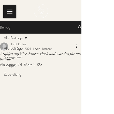
Beitrag
Alle Beiträge
FluSi Kaffee
Alle Beiträge
21. Nov. 2021
1 Min. Lesezeit
Arabica auf Vier-Jahres-Hoch und was das für uns
Kaffeewissen
bedeutet!
Aktualisiert:
24. März 2023
Rezepte
Zubereitung