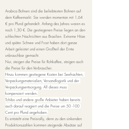
Arabica Bohnen sind die beliebtesten Bohnen auf 
dem Kaffeemarkt. Sie werden momentan mit 1,64 
€ pro Pfund gehandelt. Anfang des Jahres waren es 
noch 1,30 €. Die gestiegenen Preise liegen an den 
schlechten Nachrichten aus Brasilien. Extreme Hitze 
und später Schnee und Frost haben dort ganze 
Arbeit geleistet und einen Großteil der Ernte 
unbrauchbar gemacht. 
Nur, steigen die Preise für Rohkaffee, steigen auch 
die Preise
für den Verbraucher.
Hinzu kommen gestiegene Kosten bei Seefrachten, 
Verpackungsmaterialien, Versandlogistik und der 
Verpackungsentsorgung. All dieses muss 
kompensiert werden.
Tchibo und andere große Anbieter haben bereits 
auch darauf reagiert und die Preise um 50 -100 
Cent pro Pfund angehoben.
Es entsteht eine Preisrally, denn zu den sinkenden 
Produktionszahlen kommen steigende Absätze auf 